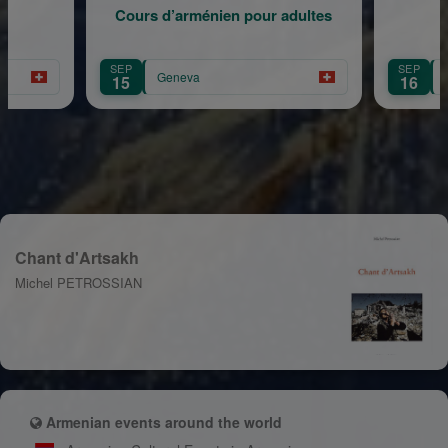
arménien pour adultes
Rentrée Scolaire
SEP
neva
Geneva
16
Chant d'Artsakh
Michel PETROSSIAN
Armenian events around the world