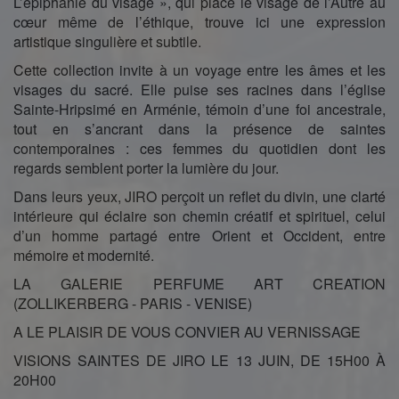
L’épiphanie du visage », qui place le visage de l’Autre au
cœur même de l’éthique, trouve ici une expression
artistique singulière et subtile.
Cette collection invite à un voyage entre les âmes et les
visages du sacré. Elle puise ses racines dans l’église
Sainte-Hripsimé en Arménie, témoin d’une foi ancestrale,
tout en s’ancrant dans la présence de saintes
contemporaines : ces femmes du quotidien dont les
regards semblent porter la lumière du jour.
Dans leurs yeux, JIRO perçoit un reflet du divin, une clarté
intérieure qui éclaire son chemin créatif et spirituel, celui
d’un homme partagé entre Orient et Occident, entre
mémoire et modernité.
LA GALERIE PERFUME ART CREATION
(ZOLLIKERBERG - PARIS - VENISE)
A LE PLAISIR DE VOUS CONVIER AU VERNISSAGE
VISIONS SAINTES DE JIRO LE 13 JUIN, DE 15H00 À
20H00